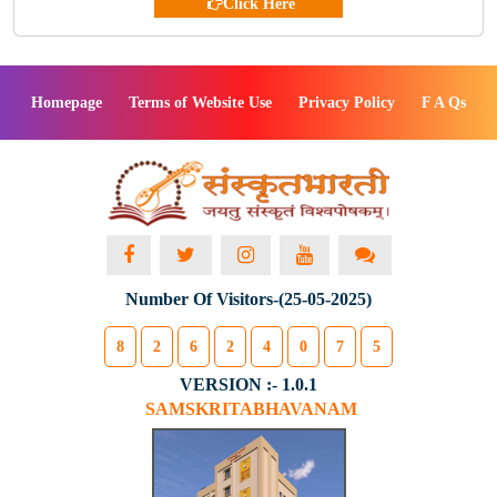
Click Here
Homepage
Terms of Website Use
Privacy Policy
F A Qs
Number Of Visitors-(25-05-2025)
8
2
6
2
4
0
7
5
VERSION :- 1.0.1
SAMSKRITABHAVANAM