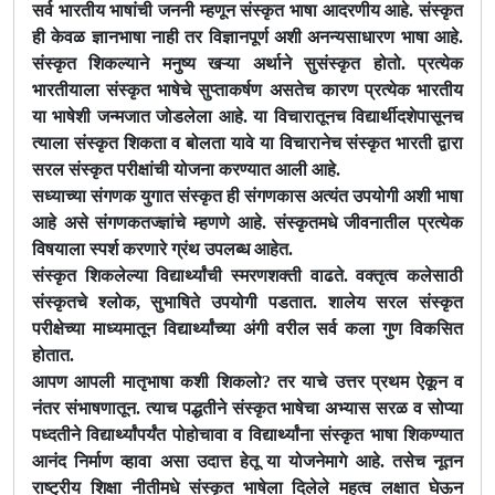
सर्व भारतीय भाषांची जननी म्हणून संस्कृत भाषा आदरणीय आहे. संस्कृत
ही केवळ ज्ञानभाषा नाही तर विज्ञानपूर्ण अशी अनन्यसाधारण भाषा आहे.
संस्कृत शिकल्याने मनुष्य खऱ्या अर्थाने सुसंस्कृत होतो. प्रत्येक
भारतीयाला संस्कृत भाषेचे सुप्ताकर्षण असतेच कारण प्रत्येक भारतीय
या भाषेशी जन्मजात जोडलेला आहे. या विचारातूनच विद्यार्थीदशेपासूनच
त्याला संस्कृत शिकता व बोलता यावे या विचारानेच संस्कृत भारती द्वारा
सरल संस्कृत परीक्षांची योजना करण्यात आली आहे.
सध्याच्या संगणक युगात संस्कृत ही संगणकास अत्यंत उपयोगी अशी भाषा
आहे असे संगणकतज्ज्ञांचे म्हणणे आहे. संस्कृतमधे जीवनातील प्रत्येक
विषयाला स्पर्श करणारे ग्रंथ उपलब्ध आहेत.
संस्कृत शिकलेल्या विद्यार्थ्यांची स्मरणशक्ती वाढते. वक्तृत्व कलेसाठी
संस्कृतचे श्लोक, सुभाषिते उपयोगी पडतात. शालेय सरल संस्कृत
परीक्षेच्या माध्यमातून विद्यार्थ्यांच्या अंगी वरील सर्व कला गुण विकसित
होतात.
आपण आपली मातृभाषा कशी शिकलो? तर याचे उत्तर प्रथम ऐकून व
नंतर संभाषणातून. त्याच पद्धतीने संस्कृत भाषेचा अभ्यास सरळ व सोप्या
पध्दतीने विद्यार्थ्यांपर्यंत पोहोचावा व विद्यार्थ्यांना संस्कृत भाषा शिकण्यात
आनंद निर्माण व्हावा असा उदात्त हेतू या योजनेमागे आहे. तसेच नूतन
राष्ट्रीय शिक्षा नीतीमधे संस्कृत भाषेला दिलेले महत्व लक्षात घेऊन