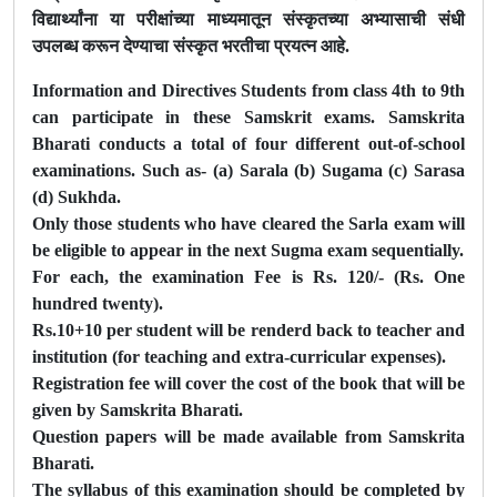
विद्यार्थ्यांना या परीक्षांच्या माध्यमातून संस्कृतच्या अभ्यासाची संधी
उपलब्ध करून देण्याचा संस्कृत भरतीचा प्रयत्न आहे.
Information and Directives Students from class 4th to 9th
can participate in these Samskrit exams. Samskrita
Bharati conducts a total of four different out-of-school
examinations. Such as-
(a) Sarala (b) Sugama (c) Sarasa
(d) Sukhda.
Only those students who have cleared the Sarla exam will
be eligible to appear in the next Sugma exam sequentially.
For each, the examination Fee is Rs. 120/- (Rs. One
hundred twenty).
Rs.10+10 per student will be renderd back to teacher and
institution (for teaching and extra-curricular expenses).
Registration fee will cover the cost of the book that will be
given by Samskrita Bharati.
Question papers will be made available from Samskrita
Bharati.
The syllabus of this examination should be completed by