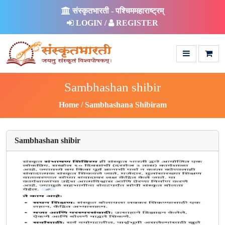
संस्कृतभारती - पश्चिममहाराष्ट्रम्
LOGIN /
REGISTER
Sambhashan shibir
Home
Sambhashana Shibiram
Sambhashan shibir