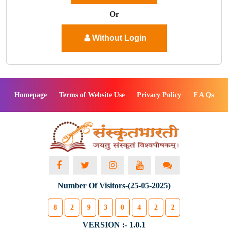
Or
Without Login
Homepage
Terms of Website Use
Privacy Policy
F A Qs
Number Of Visitors-(25-05-2025)
8
2
9
3
0
4
2
2
VERSION :- 1.0.1