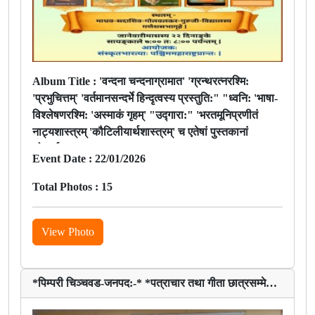
Album Title :
'वन्दना चन्दनाग्रामात' 'ग्रन्थरत्नरश्मि:
'प्रभुचित्तम्' 'वर्तमानसन्दर्भे हिन्दृत्वस्य प्रस्तुति:" "ध्वनि: 'भाषा-
विश्लेषणरश्मि: 'अस्माकं गृहम्' "उद्गारा:" 'भरतमूनिप्रणीतं
नाट्यशास्त्रम् 'कौटिलीयार्थशास्त्रम्' च एतेषां पुस्तकानां
लोकार्पणम् अभवत्।
Event Date :
22/01/2026
Total Photos :
15
View Photo
*पिम्परी चिञ्चवड-जनपद:-* *पत्राचार तथा गीता छात्रसम्मेलनम्*