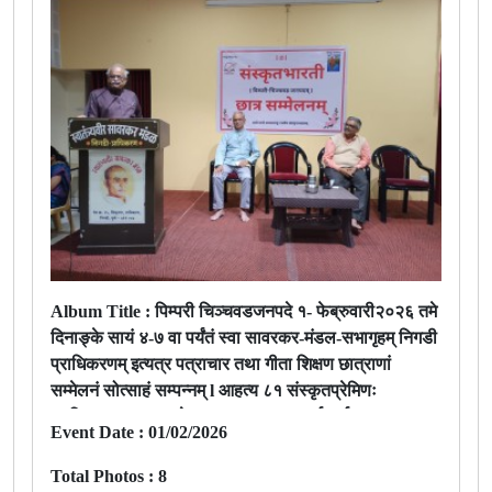
Album Title :
पिम्परी चिञ्चवडजनपदे १- फेब्रुवारी२०२६ तमे
दिनाङ्के सायं ४-७ वा पर्यंतं स्वा सावरकर-मंडल-सभागृहम् निगडी
प्राधिकरणम् इत्यत्र पत्राचार तथा गीता शिक्षण छात्राणां
सम्मेलनं सोत्साहं सम्पन्नम् l आहत्य ८१ संस्कृतप्रेमिणः
उपस्थिताः आसन् । तेषु ४० छात्रा: १६ कार्यकर्तारः १०
Event Date :
01/02/2026
श्लोकपठनस्पर्धा बालाः तथा १५ अभिभावकाः l मुख्यतिथिरुपेण रा
स्व संघ पिं चिं जनपदकार्यवाहः श्री नरेंद्रः पेण्डसेमहोदयः
Total Photos :
8