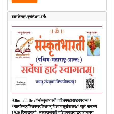
बालकेन्द्र-प्रशिक्षण-वर्ग:
Album Title :
*संस्कृतभारती पश्चिममहाराष्ट्रप्रान्त:*
*बालकेन्द्रशिक्षकप्रशिक्षणम् विश्वावसुसंवत्सर:* जूलै मासस्य
1920 दिनाङ्कयो: संस्कृतभारती पश्चिममहाराष्ट्रप्रान्तस्य