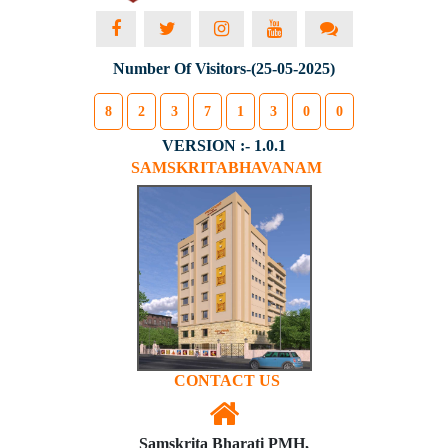
Number Of Visitors-(25-05-2025)
8
2
3
7
1
3
0
0
VERSION :- 1.0.1
SAMSKRITABHAVANAM
CONTACT US
Samskrita Bharati PMH,